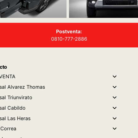
Postventa:
0810-777-2886
cto
VENTA
sal Alvarez Thomas
al Triunvirato
sal Cabildo
sal Las Heras
r Correa